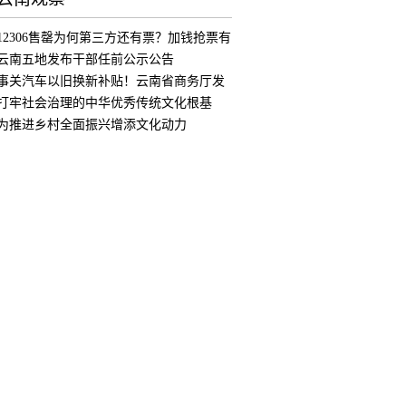
12306售罄为何第三方还有票？加钱抢票有
用
云南五地发布干部任前公示公告
事关汽车以旧换新补贴！云南省商务厅发
布公
打牢社会治理的中华优秀传统文化根基
为推进乡村全面振兴增添文化动力