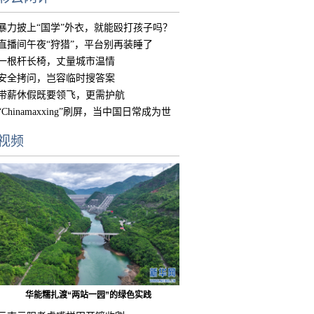
暴力披上“国学”外衣，就能殴打孩子吗？
直播间午夜“狩猎”，平台别再装睡了
一根杆长椅，丈量城市温情
安全拷问，岂容临时搜答案
带薪休假既要领飞，更需护航
“Chinamaxxing”刷屏，当中国日常成为世
界
视频
华能糯扎渡“两站一园”的绿色实践