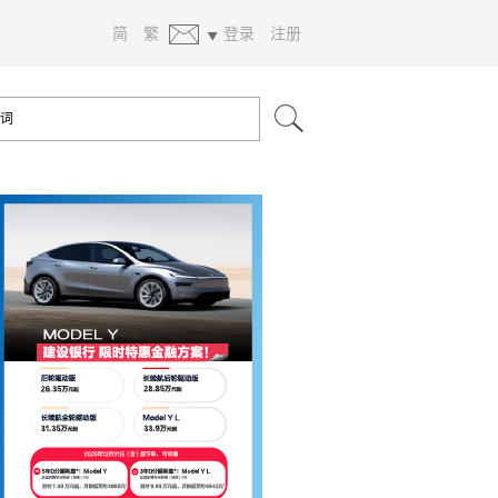
简
繁
登录
注册