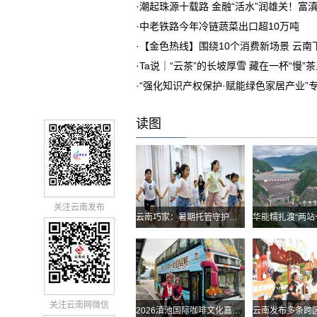
·
潮起珠源十载路 金融“活水”润雄关！富
·
中老铁路今年冷链蔬菜出口超10万吨
·
【金色热线】围绕10个消费新场景 云
·
Ta说｜“云茶”的长坡厚雪 藏在一杯“慢”
·
“强化知识产权保护·赋能绿色家居产业”
读图
关注云南发布
云南巧家：暑期托管守护孩子快乐假期
关注云南网微信
2026滇池国际咖啡文化嘉年华怎么去？最全交通攻略戳进来→