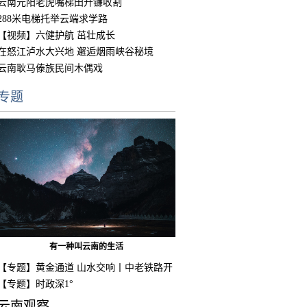
云南元阳老虎嘴梯田开镰收割
288米电梯托举云端求学路
【视频】六健护航 茁壮成长
在怒江泸水大兴地 邂逅烟雨峡谷秘境
云南耿马傣族民间木偶戏
专题
有一种叫云南的生活
【专题】黄金通道 山水交响丨中老铁路开
通
【专题】时政深1°
云南观察