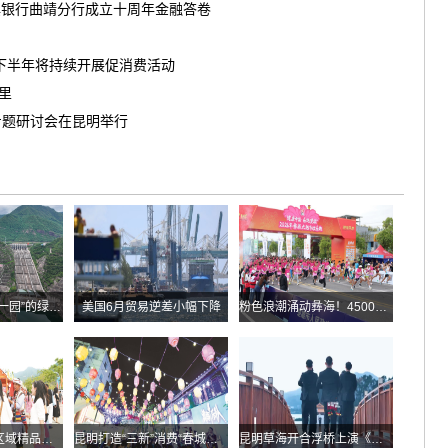
滇银行曲靖分行成立十周年金融答卷
南下半年将持续开展促消费活动
茶里
专题研讨会在昆明举行
华能糯扎渡“两站一园”的绿色实践
美国6月贸易逆差小幅下降
粉色浪潮涌动彝海！4500余名跑者乐跑楚雄喜迎火把节
云南发布多条跨区域精品自驾线路
昆明打造“三新”消费“春城样板”
昆明草海开合浮桥上演《目瑙纵歌》刀舞