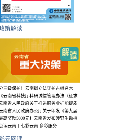
政策解读
分三级保护！云南拟立法守护古树名木
《云南省科技厅科研诚信管理办法（征求
意见
云南省人民政府关于推进服务业扩能提质
的实
云南省人民政府办公厅关于印发《第九届
中国
最高奖励5000元！云南省发布涉野生动植
物违
点读云南丨七彩云南 多彩服务
彩云网评